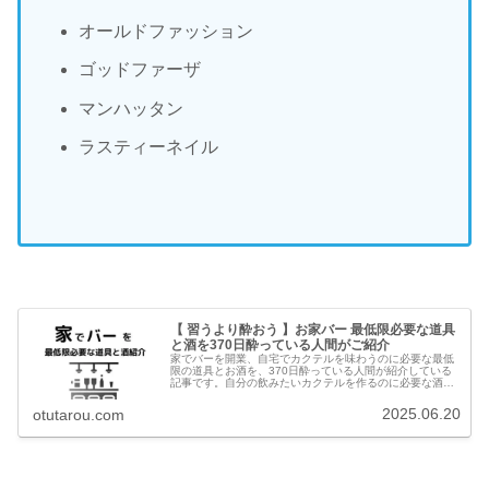
オールドファッション
ゴッドファーザ
マンハッタン
ラスティーネイル
【 習うより酔おう 】お家バー 最低限必要な道具
と酒を370日酔っている人間がご紹介
家でバーを開業、自宅でカクテルを味わうのに必要な最低
限の道具とお酒を、370日酔っている人間が紹介している
記事です。自分の飲みたいカクテルを作るのに必要な酒と
道具からそろえましょう。あれもこれもカクテルに凝りだ
すと酒と道具が増殖します。ご注意を。
2025.06.20
otutarou.com