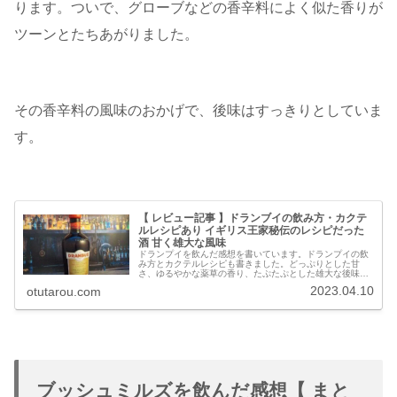
ります。ついで、グローブなどの香辛料によく似た香りが
ツーンとたちあがりました。
その香辛料の風味のおかげで、後味はすっきりとしていま
す。
【 レビュー記事 】ドランブイの飲み方・カクテ
ルレシピあり イギリス王家秘伝のレシピだった
酒 甘く雄大な風味
ドランプイを飲んだ感想を書いています。ドランプイの飲
み方とカクテルレシピも書きました。どっぷりとした甘
さ、ゆるやかな薬草の香り、たぷたぷとした雄大な後味で
す。飲むというよりも食べる満足感のようなものを感じま
2023.04.10
otutarou.com
す。
ブッシュミルズを飲んだ感想【 まと