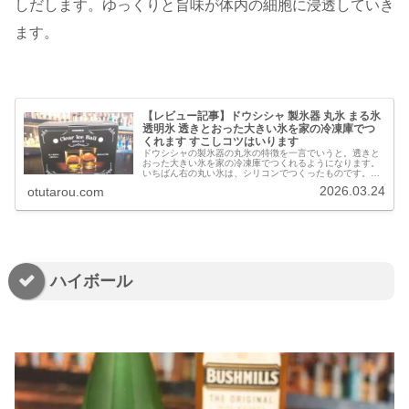
しだします。ゆっくりと旨味が体内の細胞に浸透していき
ます。
【レビュー記事】ドウシシャ 製氷器 丸氷 まる氷
透明氷 透きとおった大きい氷を家の冷凍庫でつ
くれます すこしコツはいります
ドウシシャの製氷器の丸氷の特徴を一言でいうと。透きと
おった大きい氷を家の冷凍庫でつくれるようになります。
いちばん右の丸い氷は、シリコンでつくったものです。お
なじ冷凍庫でつくりました。グラスにいれると、透きとお
2026.03.24
otutarou.com
りの違いが、しっかりと確認できま…
ハイボール