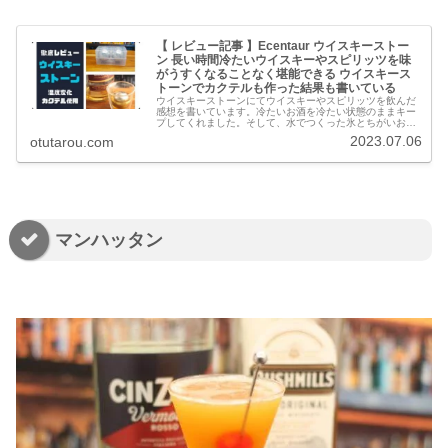
【 レビュー記事 】Ecentaur ウイスキーストー
ン 長い時間冷たいウイスキーやスピリッツを味
がうすくなることなく堪能できる ウイスキース
トーンでカクテルも作った結果も書いている
ウイスキーストーンにてウイスキーやスピリッツを飲んだ
感想を書いています。冷たいお酒を冷たい状態のままキー
プしてくれました。そして、水でつくった氷とちがいお酒
の味がゆるむことはありません。冷たく濃いお酒を堪能で
2023.07.06
otutarou.com
きます。
マンハッタン