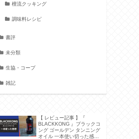
檀流クッキング
調味料レシピ
書評
未分類
生協・コープ
雑記
【 レビュー記事 】『
BLACKKONG 』ブラックコ
ング ゴールデン タンニング
オイル 一本使い切った感想