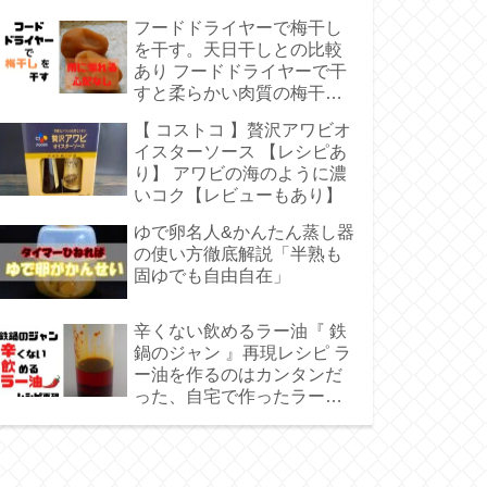
記事 毎日30分ほどでキレイ
フードドライヤーで梅干し
に焼ける
を干す。天日干しとの比較
あり フードドライヤーで干
すと柔らかい肉質の梅干し
を作ることができる。
【 コストコ 】贅沢アワビオ
イスターソース 【レシピあ
り】 アワビの海のように濃
いコク【レビューもあり】
ゆで卵名人&かんたん蒸し器
の使い方徹底解説「半熟も
固ゆでも自由自在」
辛くない飲めるラー油『 鉄
鍋のジャン 』再現レシピ ラ
ー油を作るのはカンタンだ
った、自宅で作ったラー油
を食べれば市販のラー油に
もどれない