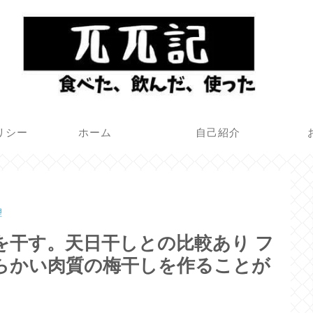
リシー
ホーム
自己紹介
理
を干す。天日干しとの比較あり フ
らかい肉質の梅干しを作ることが