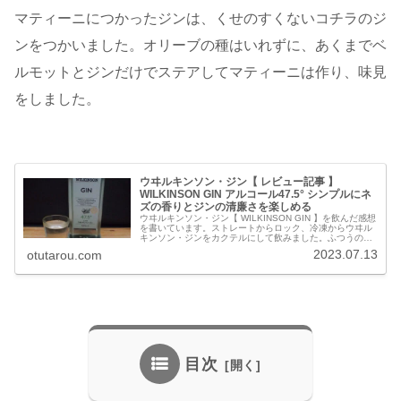
マティーニにつかったジンは、くせのすくないコチラのジ
ンをつかいました。オリーブの種はいれずに、あくまでベ
ルモットとジンだけでステアしてマティーニは作り、味見
をしました。
ウヰルキンソン・ジン【 レビュー記事 】
WILKINSON GIN アルコール47.5° シンプルにネ
ズの香りとジンの清廉さを楽しめる
ウヰルキンソン・ジン【 WILKINSON GIN 】を飲んだ感想
を書いています。ストレートからロック、冷凍からウヰル
キンソン・ジンをカクテルにして飲みました。ふつうのジ
ンよりアルコール度数が7℃ほど高くキレのある味のジンで
2023.07.13
otutarou.com
した。
目次