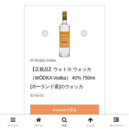
W Wodka Vodka
【正規品】ウォトカ ウォッカ 
（WÓDKA Vodka） 40% 750ml 
[ポーランド産]のウォッカ
ID-04-01
Amazonで見る
楽天市場で見る
メニュー
ホーム
検索
トップ
サイドバー