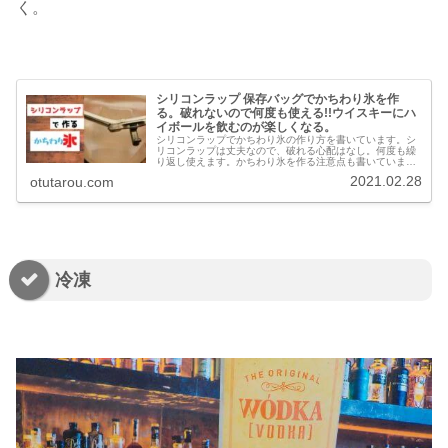
く。
シリコンラップ 保存バッグでかちわり氷を作
る。破れないので何度も使える!!ウイスキーにハ
イボールを飲むのが楽しくなる。
シリコンラップでかちわり氷の作り方を書いています。シ
リコンラップは丈夫なので、破れる心配はなし。何度も繰
り返し使えます。かちわり氷を作る注意点も書いていま
す。お家でかちわり氷作っちゃいましょう。安く作れる
2021.02.28
otutarou.com
よ。
冷凍