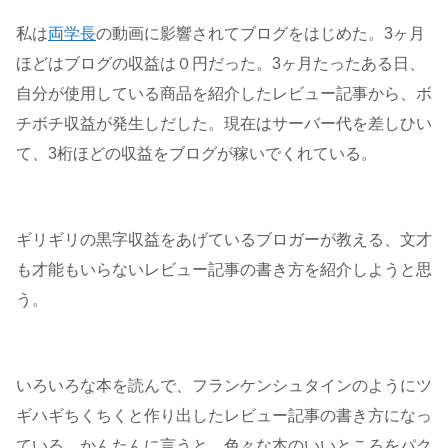
私は
両学長
の動画に影響されてブログをはじめた。3ヶ月
ほどはブログの収益は０円だった。3ヶ月たったある日、
自分が使用している商品を紹介したレビュー記事から、ボ
チボチ収益が発生しだした。現在はサーバー代を差しひい
て、3桁ほどの収益をブログが稼いでくれている。
ギリギリの黒字収益をあげているブロガーが教える、文才
も才能もいらないレビュー記事の書き方を紹介しようと思
う。
いろいろな本を読んで、フランケンシュタインのようにツ
ギハギちくちくと作り出したレビュー記事の書き方になっ
ている。かんたんに言うと、色々な本のいいところをパク