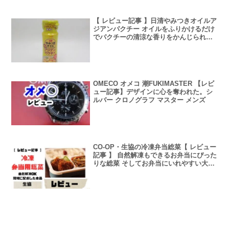
【 レビュー記事 】日清やみつきオイルア
ジアンパクチー オイルをふりかけるだけ
でパクチーの清涼な香りをかんじられる
生のパクチーのように枯れない 【使用レ
シピ・レビューあり】
OMECO オメコ 潮FUKIMASTER 【レビ
ュー記事】デザインに心を奪われた。シ
ルバー クロノグラフ マスター メンズ
CO-OP・生協の冷凍弁当総菜【 レビュー
記事 】 自然解凍もできるお弁当にぴった
りな総菜 そしてお弁当にいれやすい大き
さ コロッケからカツ、しゅうまい、フラ
イ、天ぷらなど種類が豊富