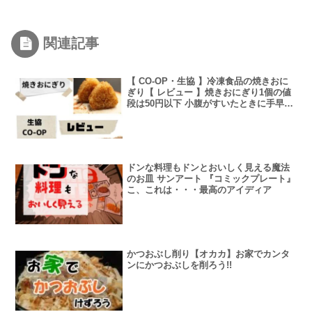
関連記事
【 CO-OP・生協 】冷凍食品の焼きおに
ぎり【 レビュー 】焼きおにぎり1個の値
段は50円以下 小腹がすいたときに手早く
食べられる焼きおにぎり【 アレンジレシ
ピあり 】
ドンな料理もドンとおいしく見える魔法
のお皿 サンアート 『コミックプレート』
こ、これは・・・最高のアイディア
かつおぶし削り【オカカ】お家でカンタ
ンにかつおぶしを削ろう!!