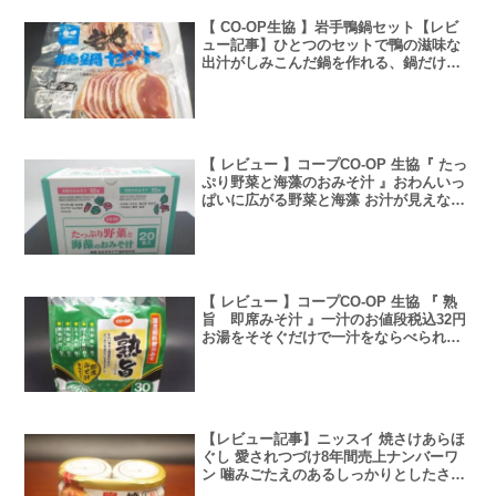
【 CO-OP生協 】岩手鴨鍋セット【レビ
ュー記事】ひとつのセットで鴨の滋味な
出汁がしみこんだ鍋を作れる、鍋だけで
なく鴨出汁を利用したレシピもご紹介
【 レビュー 】コープCO-OP 生協『 たっ
ぷり野菜と海藻のおみそ汁 』おわんいっ
ぱいに広がる野菜と海藻 お汁が見えない
ほどたっぷりの野菜と海藻
【 レビュー 】コープCO-OP 生協 『 熟
旨 即席みそ汁 』一汁のお値段税込32円
お湯をそそぐだけで一汁をならべられる
五種類の具をえらべる
【レビュー記事】ニッスイ 焼さけあらほ
ぐし 愛されつづけ8年間売上ナンバーワ
ン 噛みごたえのあるしっかりとしたさけ
の肉質【アレンジレシピあり】